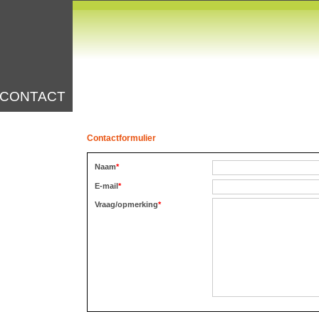
CONTACT
Contactformulier
Naam
*
E-mail
*
Vraag/opmerking
*