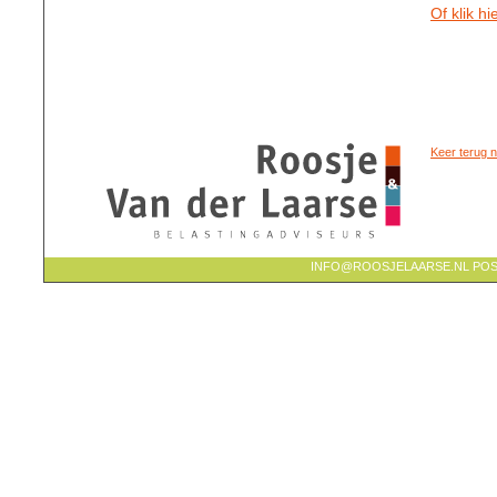
Of klik h
Keer terug n
INFO@ROOSJELAARSE.NL POSTBU