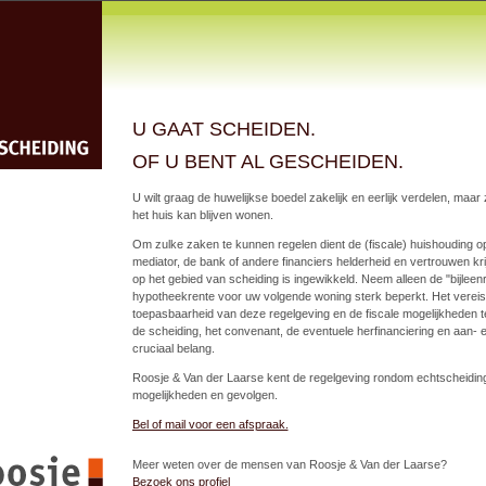
ECHTSCHEIDING
U GAAT SCHEIDEN.
OF U BENT AL GESCHEIDEN.
U wilt graag de huwelijkse boedel zakelijk en eerlijk verdelen, maar
het huis kan blijven wonen.
Om zulke zaken te kunnen regelen dient de (fiscale) huishouding op
mediator, de bank of andere financiers helderheid en vertrouwen kri
op het gebied van scheiding is ingewikkeld. Neem alleen de "bijleenr
hypotheekrente voor uw volgende woning sterk beperkt. Het vereis
toepasbaarheid van deze regelgeving en de fiscale mogelijkheden 
de scheiding, het convenant, de eventuele herfinanciering en aan- 
cruciaal belang.
Roosje & Van der Laarse kent de regelgeving rondom echtscheiding
mogelijkheden en gevolgen.
Bel of mail voor een afspraak.
Meer weten over de mensen van Roosje & Van der Laarse?
Bezoek ons profiel