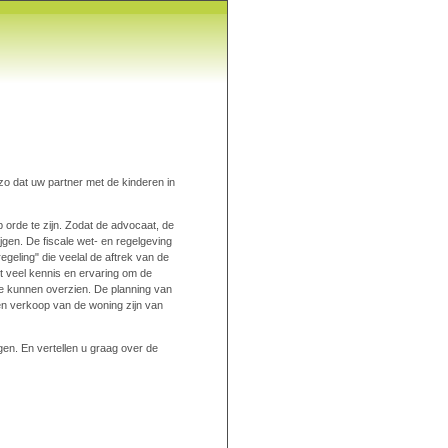
 zo dat uw partner met de kinderen in
 orde te zijn. Zodat de advocaat, de
jgen. De fiscale wet- en regelgeving
egeling" die veelal de aftrek van de
t veel kennis en ervaring om de
te kunnen overzien. De planning van
en verkoop van de woning zijn van
en. En vertellen u graag over de